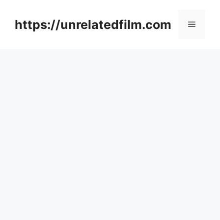
Skip
to
https://unrelatedfilm.com
Menu
content