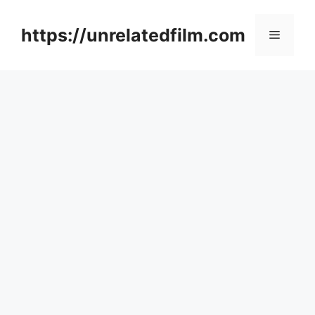
Skip
to
https://unrelatedfilm.com
Menu
content