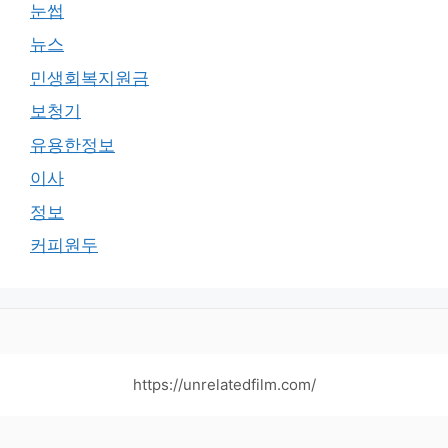
눈썹
뉴스
민생회복지원금
보청기
유용한정보
이사
정보
커피원두
https://unrelatedfilm.com/