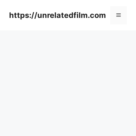
Skip
to
https://unrelatedfilm.com
Menu
content