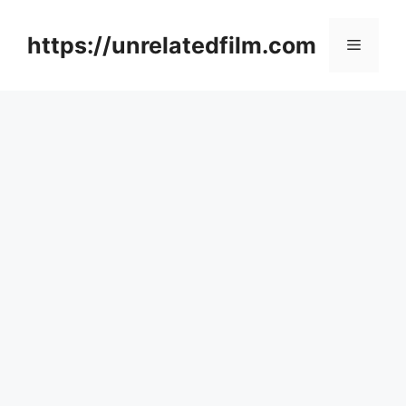
Skip
to
https://unrelatedfilm.com
Menu
content