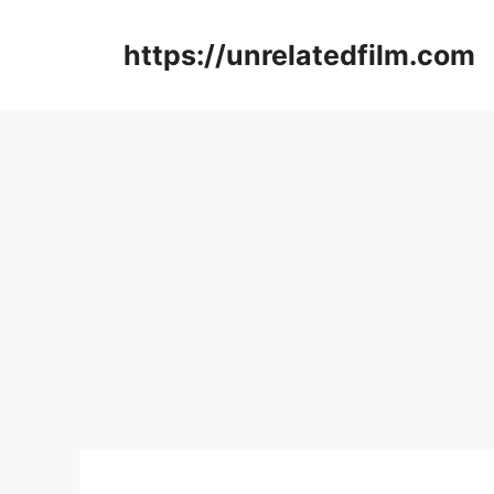
Skip
to
https://unrelatedfilm.com
content