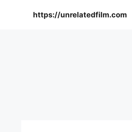
Skip
to
https://unrelatedfilm.com
content