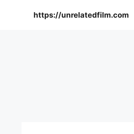
Skip
to
https://unrelatedfilm.com
content