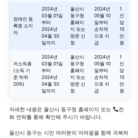
2024년
울산시
2024년
1
03월 01일
동구청
05월 10
인
장애인 등
부터
홈페이
일부터
당
록증 소지
2024년
지 또는
순차적
15
자
04월 30
방문 신
으로 지
만
일까지
청
급
원
2024년
울산시
2024년
1
저소득층
03월 01일
동구청
05월 10
인
(소득 기
부터
홈페이
일부터
당
준 하위
2024년
지 또는
순차적
15
20%)
04월 30
방문 신
으로 지
만
일까지
청
급
원
자세한 내용은 울산시 동구청 홈페이지 또는
전
화 연락를 통해 확인해 주시기 바랍니다.
울산시 동구는 시민 여러분의 어려움을 함께 극복하