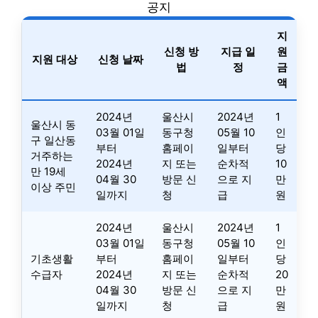
공지
지
신청 방
지급 일
원
지원 대상
신청 날짜
법
정
금
액
2024년
울산시
2024년
1
울산시 동
03월 01일
동구청
05월 10
인
구 일산동
부터
홈페이
일부터
당
거주하는
2024년
지 또는
순차적
10
만 19세
04월 30
방문 신
으로 지
만
이상 주민
일까지
청
급
원
2024년
울산시
2024년
1
03월 01일
동구청
05월 10
인
기초생활
부터
홈페이
일부터
당
수급자
2024년
지 또는
순차적
20
04월 30
방문 신
으로 지
만
일까지
청
급
원