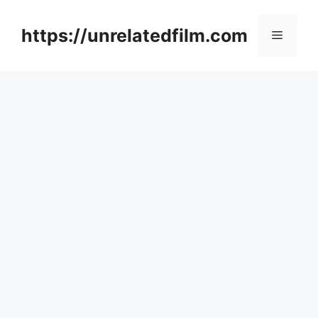
Skip
to
https://unrelatedfilm.com
Menu
content