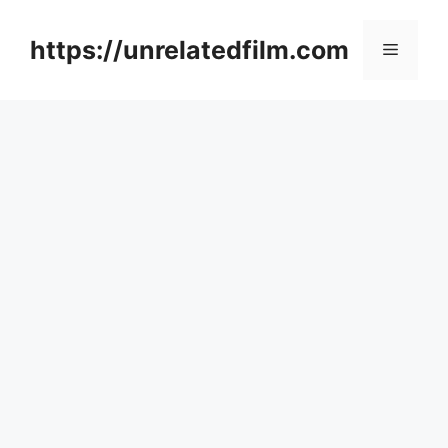
Skip
to
https://unrelatedfilm.com
Menu
content