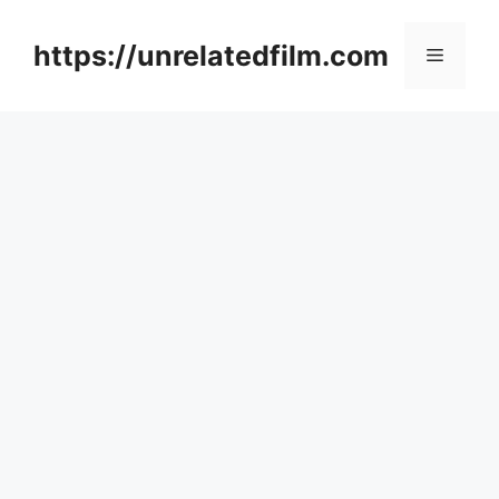
Skip
to
https://unrelatedfilm.com
Menu
content