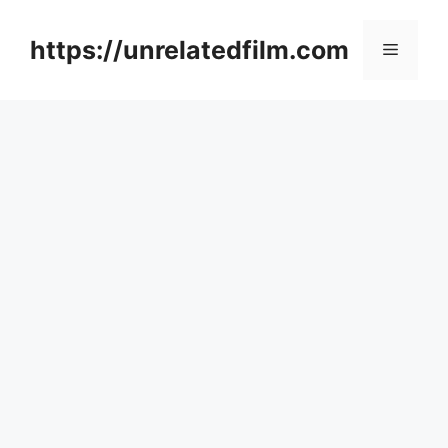
Skip
to
https://unrelatedfilm.com
Menu
content