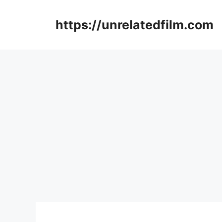
Skip
to
https://unrelatedfilm.com
content