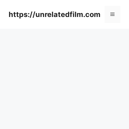
Skip
to
https://unrelatedfilm.com
Menu
content