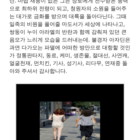
딘. 마법 재능이 없는 그는 장로에게 전수받은 능력
으로 최하위 전령이 되고, 청원자의 소원을 들어주
는 대가로 금화를 받으며 대륙을 돌아다닌다. 그때
일족의 비원을 풀어줄 마도서가 세상에 나타나고,
쌍둥이 누이 아라엘의 반란과 함께 감춰져 있던 큰
음모가 느리게 모습을 드러내는데. 불경자 아자딘은
과연 다가오는 파멸에 어떠한 방안으로 대항할 것인
가 정통판타지, 동료, 케미, 생존물, 절대선, 사연캐,
얼굴천재, 먼치킨, 기사, 성기사, 리다무, 연재중 돌
아와 주셔서 감사합니다.