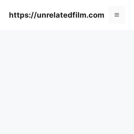
Skip
to
https://unrelatedfilm.com
Menu
content