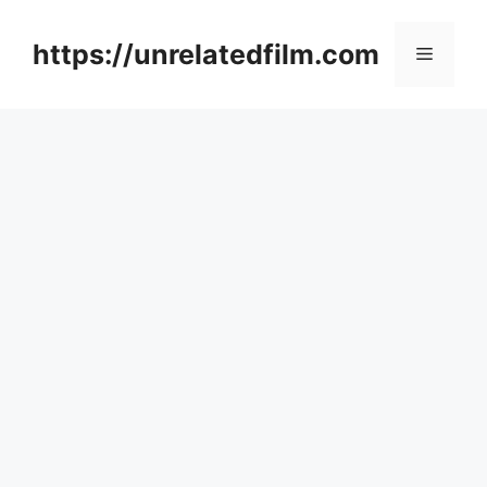
Skip
to
https://unrelatedfilm.com
Menu
content