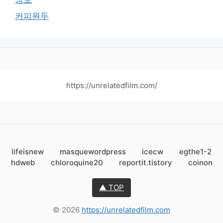
커피원두
https://unrelatedfilm.com/
lifeisnew
masquewordpress
icecw
egthe1-2
hdweb
chloroquine20
reportit.tistory
coinon
▲ TOP
© 2026
https://unrelatedfilm.com