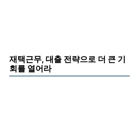
재택근무, 대출 전략으로 더 큰 기
회를 열어라