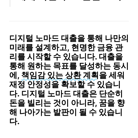
디지털 노마드 대출을 통해
나만의
미래를 설계
하고,
현명한 금융 관
리
를 시작할 수 있습니다. 대출을
통해 원하는 목표를 달성하는 동시
에,
책임감 있는 상환 계획
을 세워
재정 안정성을 확보할 수 있습니
다. 디지털 노마드 대출은 단순히
돈을 빌리는 것이 아니라, 꿈을 향
해 나아가는 발판이 될 수 있습니
다.