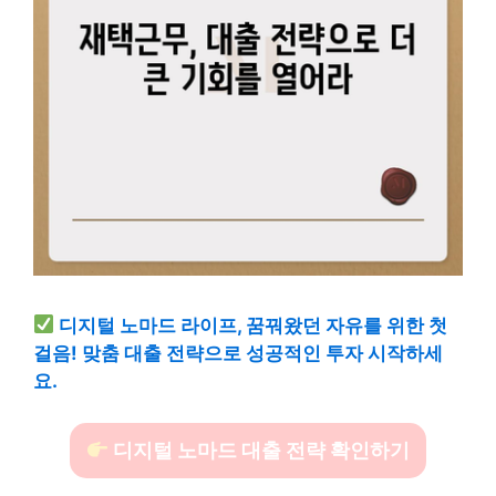
디지털 노마드 라이프, 꿈꿔왔던 자유를 위한 첫
걸음! 맞춤 대출 전략으로 성공적인 투자 시작하세
요.
디지털 노마드 대출 전략 확인하기