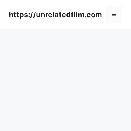
Skip
to
https://unrelatedfilm.com
Menu
content