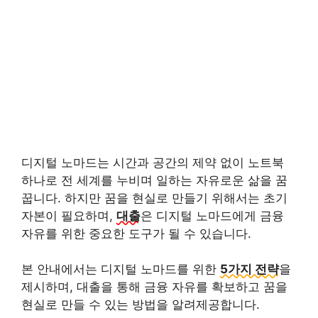
디지털 노마드는 시간과 공간의 제약 없이 노트북
하나로 전 세계를 누비며 일하는 자유로운 삶을 꿈
꿉니다. 하지만 꿈을 현실로 만들기 위해서는 초기
자본이 필요하며,
대출
은 디지털 노마드에게 금융
자유를 위한 중요한 도구가 될 수 있습니다.
본 안내에서는 디지털 노마드를 위한
5가지 전략
을
제시하며, 대출을 통해 금융 자유를 확보하고 꿈을
현실로 만들 수 있는 방법을 알려제공합니다.