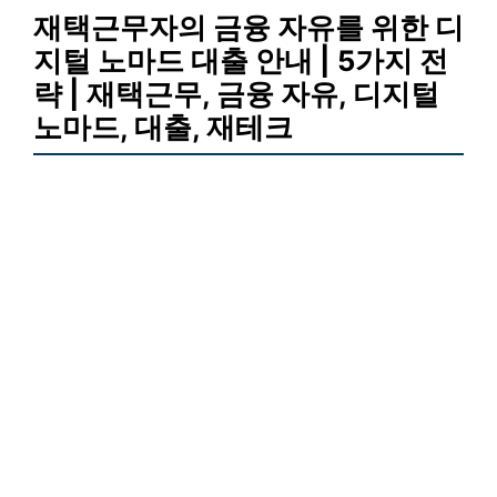
재택근무자의 금융 자유를 위한 디
지털 노마드 대출 안내 | 5가지 전
략 | 재택근무, 금융 자유, 디지털
노마드, 대출, 재테크