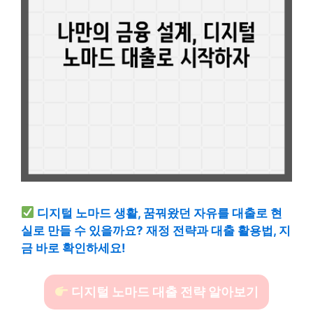
디지털 노마드 생활, 꿈꿔왔던 자유를 대출로 현
실로 만들 수 있을까요? 재정 전략과 대출 활용법, 지
금 바로 확인하세요!
디지털 노마드 대출 전략 알아보기