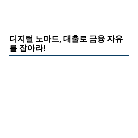
디지털 노마드, 대출로 금융 자유
를 잡아라!