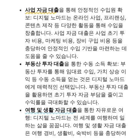
사업 자금 대출
을 통해 안정적인 수입원 확
보: 디지털 노마드는 온라인 사업, 프리랜싱,
콘텐츠 제작 등 다양한 활동을 통해 수입을
창출합니다. 사업 자금 대출은 사업 초기 투
자 비용, 마케팅 비용, 장비 구입 비용 등을
충당하여 안정적인 수입 기반을 마련하는 데
도움을 줄 수 있습니다.
부동산 투자 대출
을 통한 수동 소득 확보: 부
동산 투자를 통해 임대료 수입, 가치 상승 이
익 등 수동 소득을 얻는 것은 디지털 노마드
에게 매력적인 선택입니다. 부동산 투자 대출
을 활용하면 초기 투자 자금 부담을 줄이고
수익률을 극대화할 수 있습니다.
여행 및 생활 자금 대출
을 통한 자유로운 여
행: 디지털 노마드는 전 세계를 여행하며 일
하는 삶을 꿈꿉니다. 여행 및 생활 자금 대출
은 여행 경비, 생활비, 숙박비 등을 충당하여