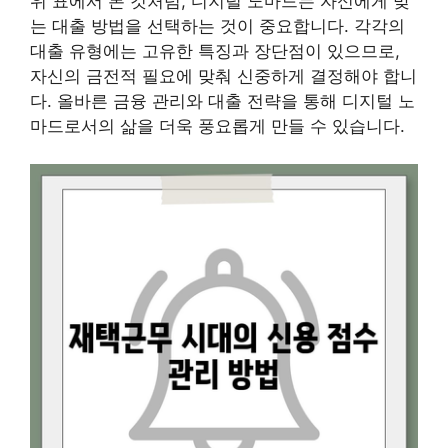
위 표에서 본 것처럼, 디지털 노마드는 자신에게 맞
는 대출 방법을 선택하는 것이 중요합니다. 각각의
대출 유형에는 고유한 특징과 장단점이 있으므로,
자신의 금전적 필요에 맞춰 신중하게 결정해야 합니
다. 올바른 금융 관리와 대출 전략을 통해 디지털 노
마드로서의 삶을 더욱 풍요롭게 만들 수 있습니다.