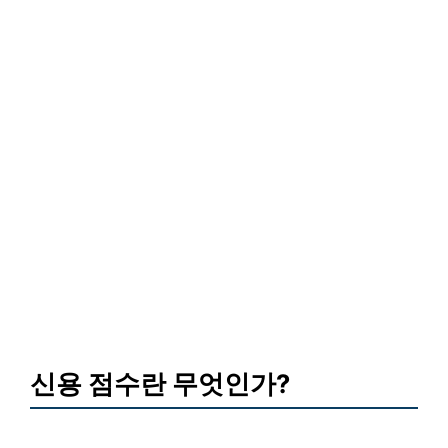
신용 점수란 무엇인가?