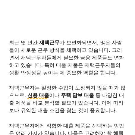
최근 몇 년간
재택근무
가 보편화되면서, 많은 사람
들이 새로운 근무 방식을 채택하고 있습니다. 그러
면서 재택근무자들에게 필요한 금융 제품들도 변화
하고 있습니다. 특히 대출 제품은 재택근무자들의
생활 안정성을 높이는 데 중요한 역할을 합니다.
재택근무자는 일정한 수입이 보장되지 않을 때가 많
으므로,
신용 대출
이나
주택 담보 대출
등 다양한 대
출 제품을 비교 분석할 필요가 있습니다. 이에 따라
보다 유익한 대출 조건을 찾는 것이 중요합니다.
재택근무자에게 적합한 대출 제품을 선택하는 방법
은 여러 가지가 있습니다. 다음은 고려해야 할 혜택