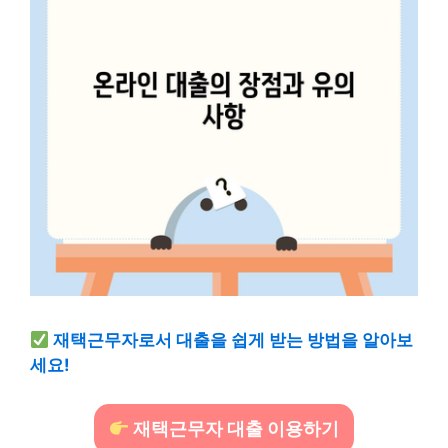
재택근무자로서 대출을 쉽게 받는 방법을 알아보
세요!
재택근무자 대출 이용하기