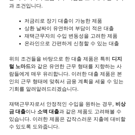
과 조건입니다.
저금리로 장기 대출이 가능한 제품
상환 날짜이 유연하여 부담이 적은 대출
재택근무자의 수입 변동성을 고려한 제품
온라인으로 간편하게 신청할 수 있는 대출
위의 조건들을 바탕으로 한 대출 제품은 특히
디지
털 노마드
와 같은 유연한 근무 형태를 지향하는 사
람들에게 매우 유리합니다. 이러한 대출 제품은 본
인의 근무 형태에 맞춰서 금융 계획을 세울 수 있는
기회를 알려알려드리겠습니다.
재택근무자로서 안정적인 수입을 원하는 경우,
비상
금 대출
이나
소액 대출
과 같은 제품도 고려해볼 수
있습니다. 이러한 제품은 갑작스러운 지출에 대비할
수 있도록 도와줍니다.