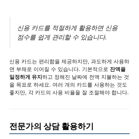
신용 카드를 적절하게 활용하면 신용
점수를 쉽게 관리할 수 있습니다.
신용 카드는 편리함을 제공하지만, 과도하게 사용하
면 부채로 이어질 수 있습니다. 기본적으로
잔액을
일정하게 유지
하고 정해진 날짜에 전액 지불하는 것
을 목표로 하세요. 여러 개의 카드를 사용하는 것도
좋지만, 각 카드의 사용 비율을 잘 조절해야 합니다.
전문가의 상담 활용하기