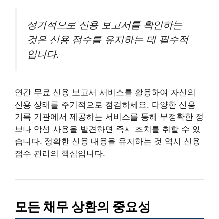
정기적으로 신용 보고서를 확인하는
것은 신용 점수를 유지하는 데 필수적
입니다.
연간 무료 신용 보고서 서비스를 활용하여 자신의
신용 상태를 주기적으로 점검하세요. 다양한 신용
기록 기관에서 제공하는 서비스를 통해 부정확한 정
보나 악성 사용을 발견하면 즉시 조치를 취할 수 있
습니다. 정확한 신용 내용을 유지하는 것 역시 신용
점수 관리의 핵심입니다.
모든 채무 상환의 중요성