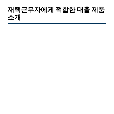
재택근무자에게 적합한 대출 제품
소개