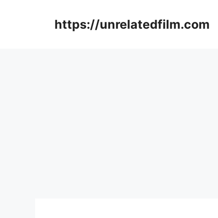
Skip
to
https://unrelatedfilm.com
content