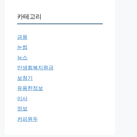
카테고리
금융
눈썹
뉴스
민생회복지원금
보청기
유용한정보
이사
정보
커피원두