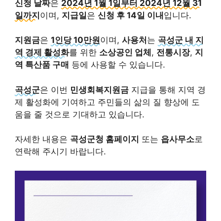
신청 날짜
은
2024년 1월 1일부터 2024년 12월 31
일까지
이며,
지급일
은
신청 후 14일 이내
입니다.
지원금
은
1인당 10만원
이며,
사용처
는
곡성군 내 지
역 경제 활성화
를 위한
소상공인 업체
,
전통시장
,
지
역 특산품 구매
등에 사용할 수 있습니다.
곡성군
은 이번
민생회복지원금
지급을 통해 지역 경
제 활성화에 기여하고 주민들의 삶의 질 향상에 도
움을 줄 것으로 기대하고 있습니다.
자세한 내용은
곡성군청 홈페이지
또는
읍사무소
로
연락해 주시기 바랍니다.