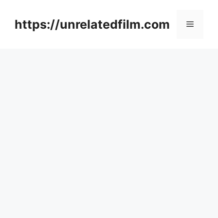
Skip
to
https://unrelatedfilm.com
Menu
content