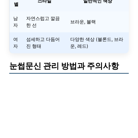
스타일
일반적인 색상
별
남
자연스럽고 깔끔
브라운, 블랙
자
한 선
여
섬세하고 다듬어
다양한 색상 (블론드, 브라
자
진 형태
운, 레드)
눈썹문신 관리 방법과 주의사항