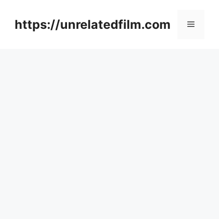
Skip
to
https://unrelatedfilm.com
Menu
content