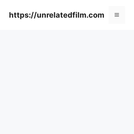
Skip
to
https://unrelatedfilm.com
Menu
content