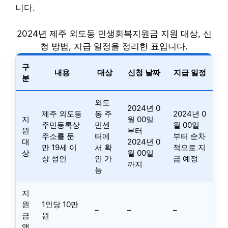
니다.
2024년 제주 외도동 민생회복지원금 지원 대상, 신
청 방법, 지급 일정을 정리한 표입니다.
구
내용
대상
신청 날짜
지급 일정
분
외도
2024년 0
제주 외도동
동 주
2024년 0
지
월 00일
주민등록상
민센
월 00일
원
부터
주소를 둔
터에
부터 순차
대
2024년 0
만 19세 이
서 확
적으로 지
상
월 00일
상 성인
인 가
급 예정
까지
능
지
원
1인당 10만
–
–
–
금
원
액