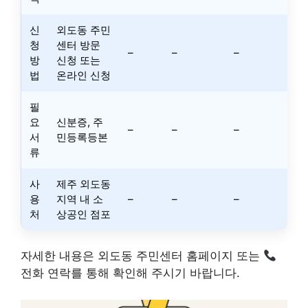
신
외도동 주민
청
센터 방문
–
–
–
방
신청 또는
법
온라인 신청
필
요
신분증, 주
–
–
–
서
민등록등본
류
사
제주 외도동
용
지역 내 소
–
–
–
처
상공인 점포
자세한 내용은 외도동 주민센터 홈페이지 또는
전화 연락를 통해 확인해 주시기 바랍니다.