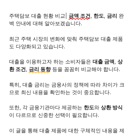
주택담보 대출 현황 비교|
금액 조건
,
한도
,
금리
완
벽 안내에 대해 알아보겠습니다.
최근 주택 시장의 변화에 맞춰 주택담보 대출 제품
도 다양화되고 있습니다.
대출을 이용하고자 하는 소비자들은
대출 금액
,
상
환 조건
,
금리 동향
등을 꼼꼼히 비교해야 합니다.
특히, 대출 금리는 금융사의 정책에 따라 차이가 크
므로 최신 내용을 확인하는 것이 중요합니다.
또한, 각 금융기관마다 제공하는
한도
와
상환 방식
이 다르므로 신중한 선택이 필요합니다.
이 글을 통해 대출 제품에 대한 구체적인 내용을 제