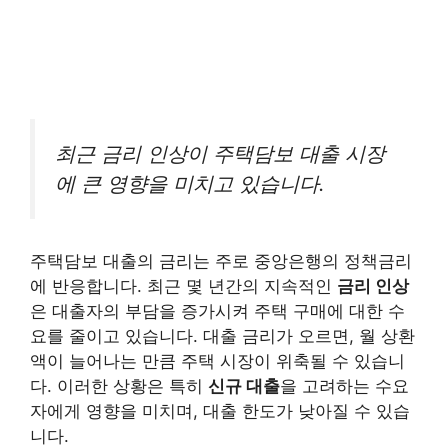
최근 금리 인상이 주택담보 대출 시장
에 큰 영향을 미치고 있습니다.
주택담보 대출의 금리는 주로 중앙은행의 정책금리
에 반응합니다. 최근 몇 년간의 지속적인
금리 인상
은 대출자의 부담을 증가시켜 주택 구매에 대한 수
요를 줄이고 있습니다. 대출 금리가 오르면, 월 상환
액이 늘어나는 만큼 주택 시장이 위축될 수 있습니
다. 이러한 상황은 특히
신규 대출
을 고려하는 수요
자에게 영향을 미치며, 대출 한도가 낮아질 수 있습
니다.