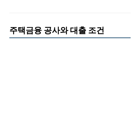
주택금융 공사와 대출 조건