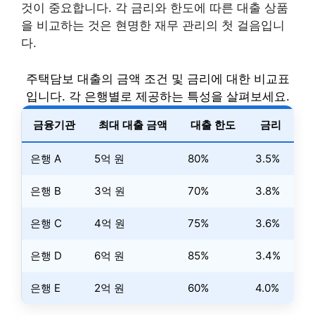
것이 중요합니다. 각 금리와 한도에 따른 대출 상품
을 비교하는 것은 현명한 재무 관리의 첫 걸음입니
다.
주택담보 대출의 금액 조건 및 금리에 대한 비교표
입니다. 각 은행별로 제공하는 특성을 살펴보세요.
금융기관
최대 대출 금액
대출 한도
금리
은행 A
5억 원
80%
3.5%
은행 B
3억 원
70%
3.8%
은행 C
4억 원
75%
3.6%
은행 D
6억 원
85%
3.4%
은행 E
2억 원
60%
4.0%