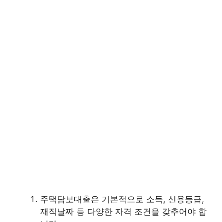
주택담보대출은 기본적으로 소득, 신용등급,
재직날짜 등 다양한 자격 조건을 갖추어야 합