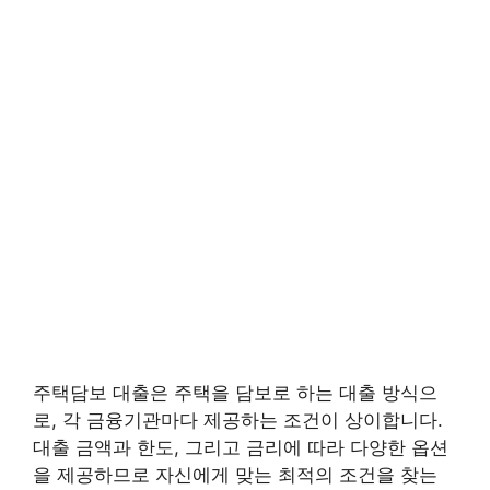
주택담보 대출은 주택을 담보로 하는 대출 방식으
로, 각 금융기관마다 제공하는 조건이 상이합니다.
대출 금액과 한도, 그리고 금리에 따라 다양한 옵션
을 제공하므로 자신에게 맞는 최적의 조건을 찾는