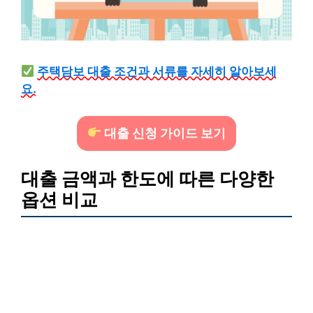
주택담보 대출 조건과 서류를 자세히 알아보세
요.
대출 신청 가이드 보기
대출 금액과 한도에 따른 다양한
옵션 비교