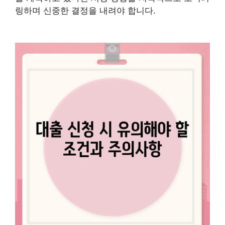
링하며 신중한 결정을 내려야 합니다.