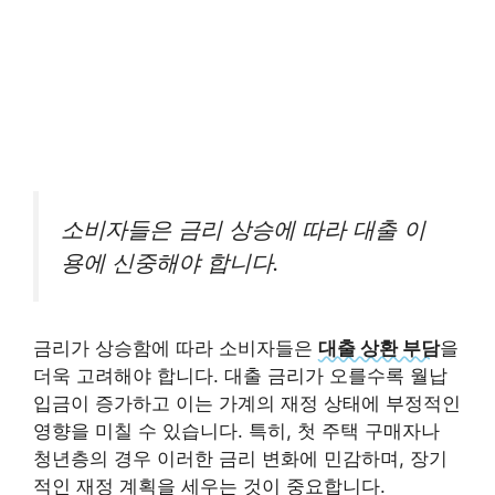
소비자들은 금리 상승에 따라 대출 이
용에 신중해야 합니다.
금리가 상승함에 따라 소비자들은
대출 상환 부담
을
더욱 고려해야 합니다. 대출 금리가 오를수록 월납
입금이 증가하고 이는 가계의 재정 상태에 부정적인
영향을 미칠 수 있습니다. 특히, 첫 주택 구매자나
청년층의 경우 이러한 금리 변화에 민감하며, 장기
적인 재정 계획을 세우는 것이 중요합니다.