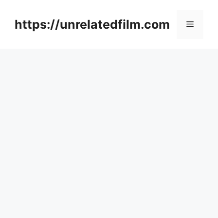
Skip
to
https://unrelatedfilm.com
Menu
content