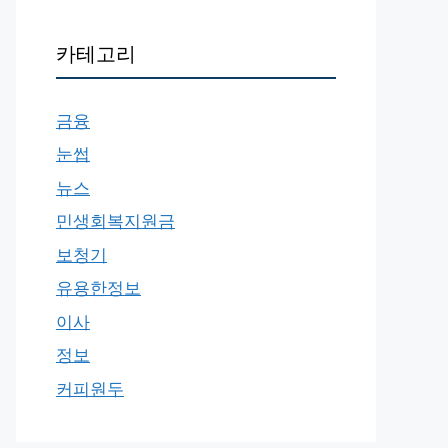
카테고리
금융
눈썹
뉴스
민생회복지원금
보청기
유용한정보
이사
정보
커피원두