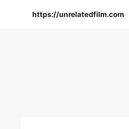
Skip
to
https://unrelatedfilm.com
content