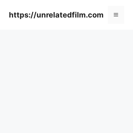
Skip
to
https://unrelatedfilm.com
Menu
content