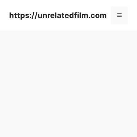
Skip
to
https://unrelatedfilm.com
Menu
content