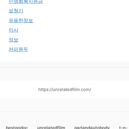
민생회복지원금
보청기
유용한정보
이사
정보
커피원두
https://unrelatedfilm.com/
bestgodoc
unrelatedfilm
garlandautobody
t-n-