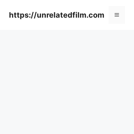
Skip
to
https://unrelatedfilm.com
Menu
content