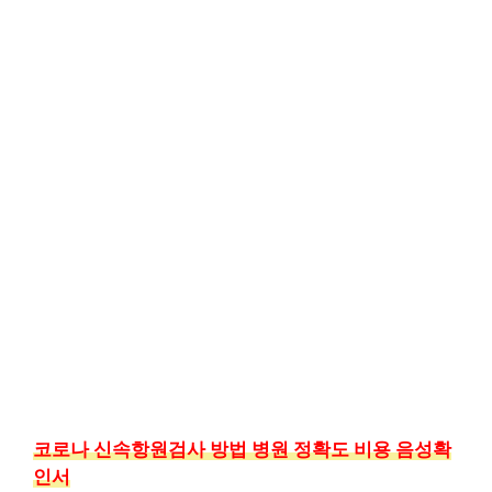
코로나 신속항원검사 방법 병원 정확도 비용 음성확
인서