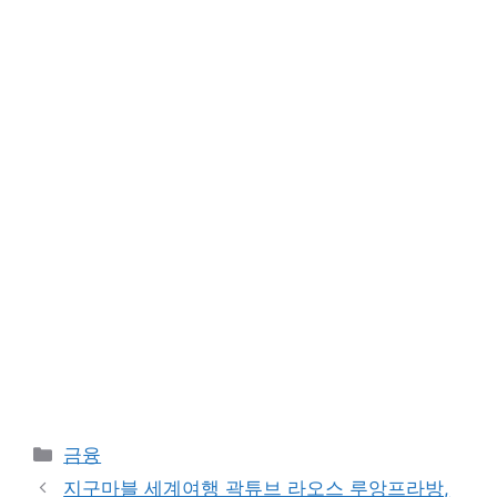
Categories
금융
지구마블 세계여행 곽튜브 라오스 루앙프라방,