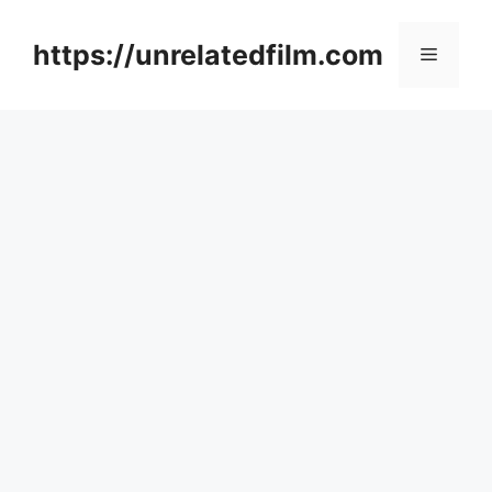
Skip
to
https://unrelatedfilm.com
Menu
content