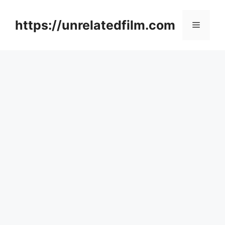
Skip
to
https://unrelatedfilm.com
Menu
content