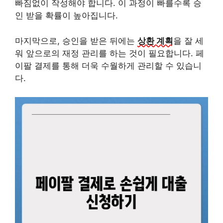
빠짐없이 작성해야 합니다. 이 과정이 빠를수록 승
인 받을 확률이 높아집니다.
마지막으로, 승인을 받은 뒤에는
상환 계획
을 잘 세
워 앞으로의 재정 관리를 하는 것이 필요합니다. 페
이팔 결제를 통해 더욱 수월하게 관리할 수 있습니
다.