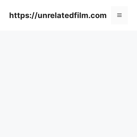
Skip
to
https://unrelatedfilm.com
Menu
content