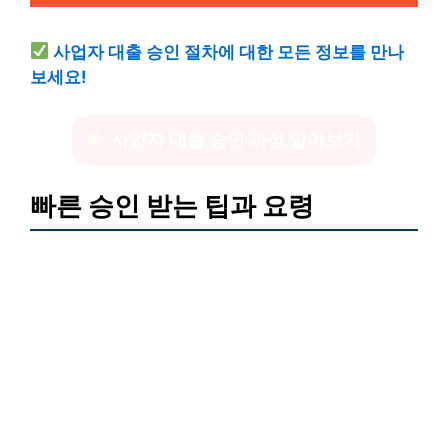
사업자 대출 승인 절차에 대한 모든 정보를 만나
보세요!
사업자 대출 승인 과정 알아보기
빠른 승인 받는 팁과 요령