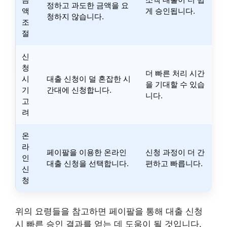
정하고 과도한 금액을 요
액
게 승인됩니다.
청하지 않습니다.
조
절
신
청
더 빠른 처리 시간
시
대출 신청이 덜 혼잡한 시
을 기대할 수 있습
기
간대에 신청합니다.
니다.
고
려
온
라
페이팔을 이용한 온라인
신청 과정이 더 간
인
대출 신청을 선택합니다.
편하고 빠릅니다.
신
청
위의 요령들을 참고하면 페이팔을 통해 대출 신청
시 빠른 승인 결과를 얻는 데 도움이 될 것입니다.