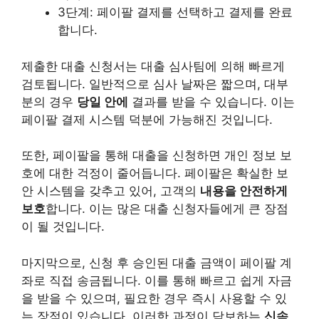
3단계: 페이팔 결제를 선택하고 결제를 완료
합니다.
제출한 대출 신청서는 대출 심사팀에 의해 빠르게
검토됩니다. 일반적으로 심사 날짜은 짧으며, 대부
분의 경우
당일 안에
결과를 받을 수 있습니다. 이는
페이팔 결제 시스템 덕분에 가능해진 것입니다.
또한, 페이팔을 통해 대출을 신청하면 개인 정보 보
호에 대한 걱정이 줄어듭니다. 페이팔은 확실한 보
안 시스템을 갖추고 있어, 고객의
내용을 안전하게
보호
합니다. 이는 많은 대출 신청자들에게 큰 장점
이 될 것입니다.
마지막으로, 신청 후 승인된 대출 금액이 페이팔 계
좌로 직접 송금됩니다. 이를 통해 빠르고 쉽게 자금
을 받을 수 있으며, 필요한 경우 즉시 사용할 수 있
는 장점이 있습니다. 이러한 과정이 담보하는
신속