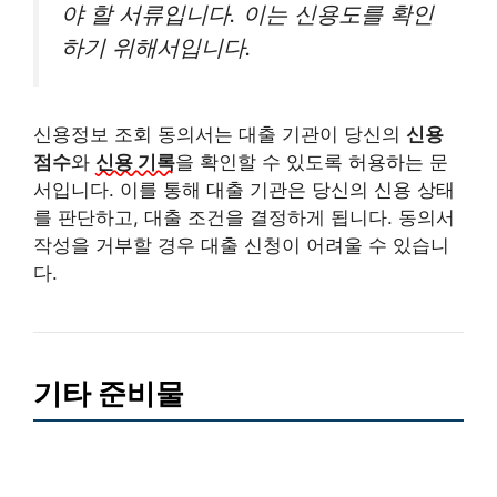
야 할 서류입니다. 이는 신용도를 확인
하기 위해서입니다.
신용정보 조회 동의서는 대출 기관이 당신의
신용
점수
와
신용 기록
을 확인할 수 있도록 허용하는 문
서입니다. 이를 통해 대출 기관은 당신의 신용 상태
를 판단하고, 대출 조건을 결정하게 됩니다. 동의서
작성을 거부할 경우 대출 신청이 어려울 수 있습니
다.
기타 준비물