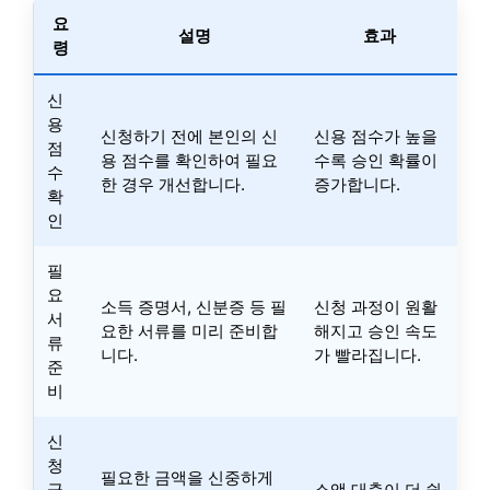
요
설명
효과
령
신
용
신청하기 전에 본인의 신
신용 점수가 높을
점
용 점수를 확인하여 필요
수록 승인 확률이
수
한 경우 개선합니다.
증가합니다.
확
인
필
요
소득 증명서, 신분증 등 필
신청 과정이 원활
서
요한 서류를 미리 준비합
해지고 승인 속도
류
니다.
가 빨라집니다.
준
비
신
청
필요한 금액을 신중하게
금
소액 대출이 더 쉽