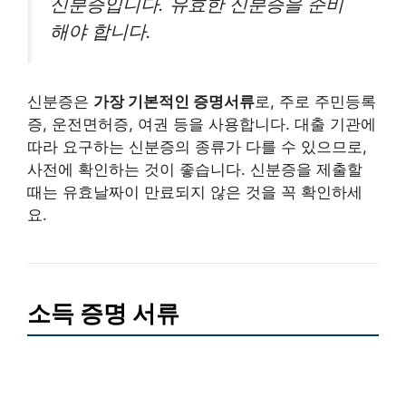
신분증입니다. 유효한 신분증을 준비
해야 합니다.
신분증은
가장 기본적인 증명서류
로, 주로 주민등록
증, 운전면허증, 여권 등을 사용합니다. 대출 기관에
따라 요구하는 신분증의 종류가 다를 수 있으므로,
사전에 확인하는 것이 좋습니다. 신분증을 제출할
때는 유효날짜이 만료되지 않은 것을 꼭 확인하세
요.
소득 증명 서류