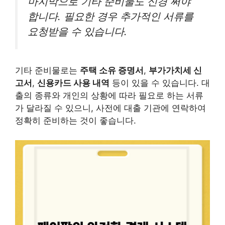
마지막으로 기타 준비물도 신경 써야
합니다. 필요한 경우 추가적인 서류를
요청받을 수 있습니다.
기타 준비물로는
주택 소유 증명서
,
부가가치세 신
고서
,
신용카드 사용 내역
등이 있을 수 있습니다. 대
출의 종류와 개인의 상황에 따라 필요로 하는 서류
가 달라질 수 있으니, 사전에 대출 기관에 연락하여
정확히 준비하는 것이 좋습니다.