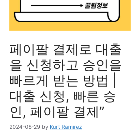
페이팔 결제로 대출
을 신청하고 승인을
빠르게 받는 방법 |
대출 신청, 빠른 승
인, 페이팔 결제”
2024-08-29
by
Kurt Ramirez