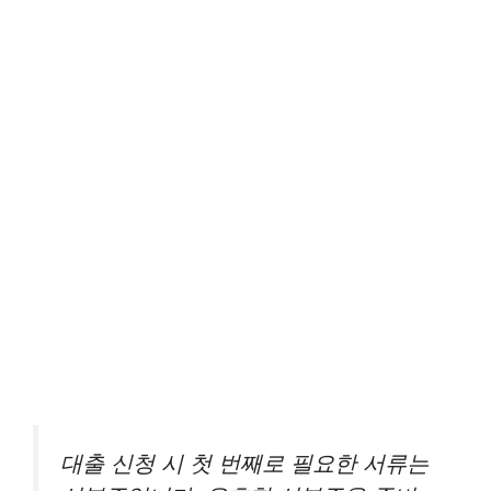
대출 신청 시 첫 번째로 필요한 서류는