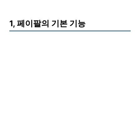
1, 페이팔의 기본 기능