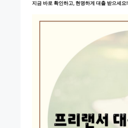
지금 바로 확인하고, 현명하게 대출 받으세요!