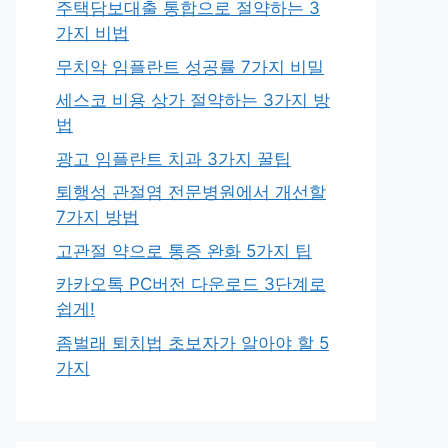
주택담보대출 통합으로 절약하는 3
가지 비법
무치악 임플란트 성공률 7가지 비밀
세스코 비용 상가 절약하는 3가지 방
법
광고 임플란트 치과 3가지 꿀팁
퇴행성 관절염 전문병원에서 개선할
7가지 방법
고관절 약으로 통증 완화 5가지 팁
카카오톡 PC버전 다운로드 3단계로
쉽게!
좀벌래 퇴치법 초보자가 알아야 할 5
가지