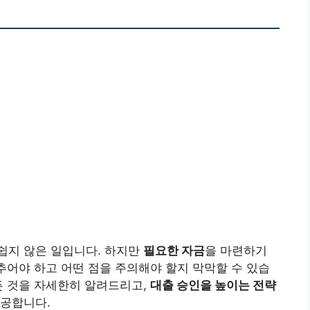
쉽지 않은 일입니다. 하지만
필요한 자금
을 마련하기
갖추어야 하고 어떤 점을 주의해야 할지 막막할 수 있습
든 것을 자세한히 알려드리고,
대출 승인을 높이는 전략
제공합니다.