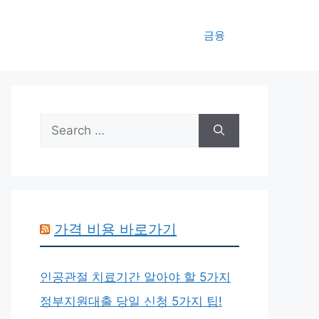
금융
Search
for:
가격 비용 바로가기
인공관절 치료기간 알아야 할 5가지
정부지원대출 당일 신청 5가지 팁!