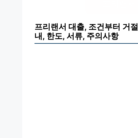
프리랜서
프리랜서 대출, 조건부터 거절까
내, 한도, 서류, 주의사항