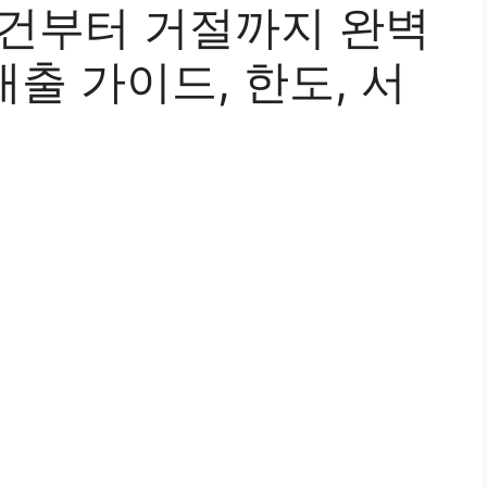
조건부터 거절까지 완벽
대출 가이드, 한도, 서