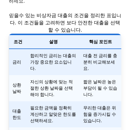
하세요.
믿을수 있는 비상자금 대출의 조건을 정리한 표입니
다. 이 조건들을 고려하면 보다 안전한 대출을 선택
할 수 있습니다.
조건
설명
핵심 포인트
합리적인 금리는 대출의
대출 전 금리를 충
금리
가장 중요한 요소입니
분히 비교해보세
다.
요.
자신의 상황에 맞는 적
짧은 날짜은 높은
상환
절한 상환 날짜을 선택
부담이 될 수 있습
날짜
해야 합니다.
니다.
필요한 금액을 정확히
무리한 대출은 위
대출
계산하고 알맞은 한도를
험을 증가시킬 수
한도
선택하세요.
있습니다.