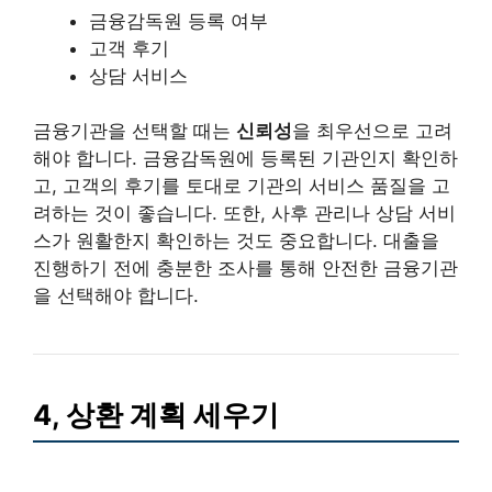
금융감독원 등록 여부
고객 후기
상담 서비스
금융기관을 선택할 때는
신뢰성
을 최우선으로 고려
해야 합니다. 금융감독원에 등록된 기관인지 확인하
고, 고객의 후기를 토대로 기관의 서비스 품질을 고
려하는 것이 좋습니다. 또한, 사후 관리나 상담 서비
스가 원활한지 확인하는 것도 중요합니다. 대출을
진행하기 전에 충분한 조사를 통해 안전한 금융기관
을 선택해야 합니다.
4, 상환 계획 세우기