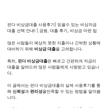
핀다 비상금대출 사용후기| 믿을수 있는 비상자금
대출 선택 안내! | 금융, 대출 후기, 비상금 마련 팁
많은 사람들이 예상치 못한 지출이나 긴박한 상황에
대비하기 위해
비상금 대출
을 고려합니다.
특히,
핀다 비상금대출
은 빠르고 간편하게 저금리
대출을 알려드려 많은 사람들에게 사랑받고 있습니
다.
이 글에서는 핀다 비상금대출의 실제 사용후기를 통
해
신뢰성
과
편리성
을만족할 수 있는 방법을 알아봅
니다.