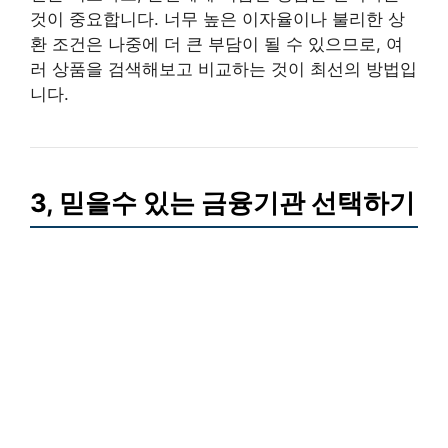
것이 중요합니다. 너무 높은 이자율이나 불리한 상
환 조건은 나중에 더 큰 부담이 될 수 있으므로, 여
러 상품을 검색해보고 비교하는 것이 최선의 방법입
니다.
3, 믿을수 있는 금융기관 선택하기