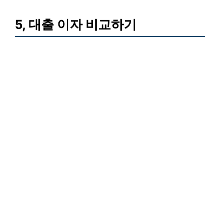
5, 대출 이자 비교하기