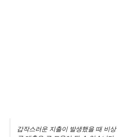
갑작스러운 지출이 발생했을 때 비상