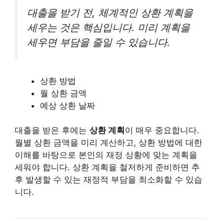
대출을 받기 전, 체계적인 상환 계획을
세우는 것은 핵심입니다. 미리 계획을
세우면 부담을 줄일 수 있습니다.
상환 방법
월 상환 금액
예상 상환 날짜
대출을 받은 후에는
상환 계획
이 매우 중요합니다.
월별 상환 금액을 미리 계산하고, 상환 방법에 대한
이해를 바탕으로 본인의 재정 상황에 맞는 계획을
세워야 합니다. 상환 계획을 철저하게 준비하면 추
후 발생할 수 있는 재정적 부담을 최소화할 수 있습
니다.