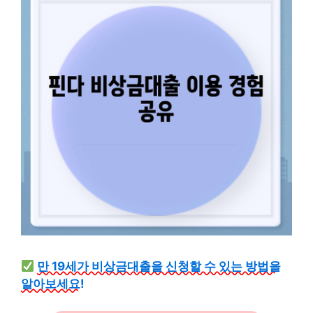
만 19세가 비상금대출을 신청할 수 있는 방법을
알아보세요!