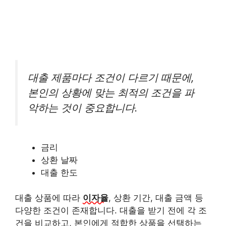
대출 제품마다 조건이 다르기 때문에,
본인의 상황에 맞는 최적의 조건을 파
악하는 것이 중요합니다.
금리
상환 날짜
대출 한도
대출 상품에 따라
이자율
, 상환 기간, 대출 금액 등
다양한 조건이 존재합니다. 대출을 받기 전에 각 조
건을 비교하고, 본인에게 적합한 상품을 선택하는