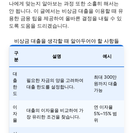
나에게 맞는지 알아보는 과정 또한 소홀히 해서는
안 됩니다. 이 글에서는 비상금 대출을 이용할 때 유
용한 금융 팁을 제공하여 올바른 결정을 내릴 수 있
도록 도움을 드리겠습니다.
비상금 대출을 생각할 때 알아두어야 할 사항들
구
설명
예시
분
대
최대 300만
출
필요한 자금의 양을 고려하여
원까지 대출
한
대출 한도를 설정합니다.
가능
도
이
연 이자율
대출의 이자율을 비교하여 가
자
5%~15% 범
장 유리한 조건을 찾습니다.
율
위