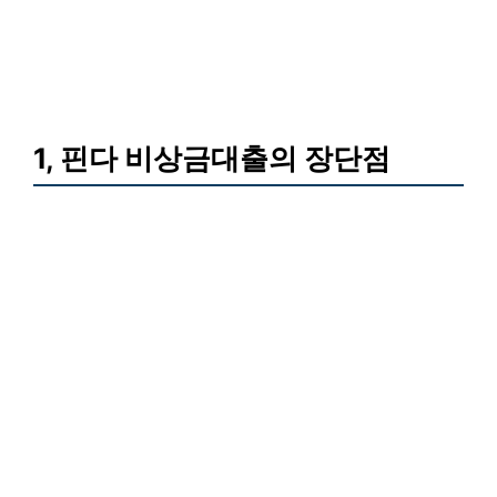
1, 핀다 비상금대출의 장단점