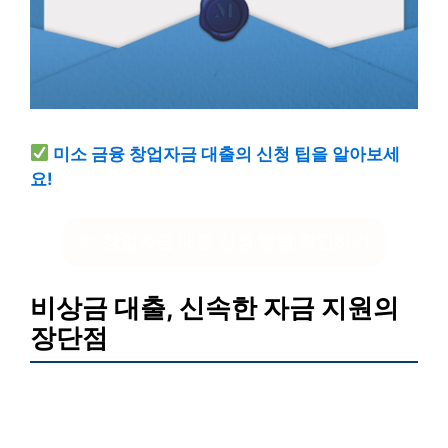
미소 금융 창업자금 대출의 신청 팁을 알아보세
요!
창업자금 대출 신청 방법 확인하기
비상금 대출, 신속한 자금 지원의
장단점