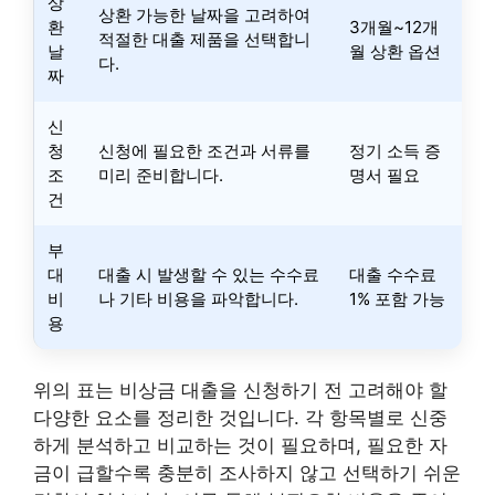
상
상환 가능한 날짜을 고려하여
환
3개월~12개
적절한 대출 제품을 선택합니
날
월 상환 옵션
다.
짜
신
청
신청에 필요한 조건과 서류를
정기 소득 증
조
미리 준비합니다.
명서 필요
건
부
대
대출 시 발생할 수 있는 수수료
대출 수수료
비
나 기타 비용을 파악합니다.
1% 포함 가능
용
위의 표는 비상금 대출을 신청하기 전 고려해야 할
다양한 요소를 정리한 것입니다. 각 항목별로 신중
하게 분석하고 비교하는 것이 필요하며, 필요한 자
금이 급할수록 충분히 조사하지 않고 선택하기 쉬운