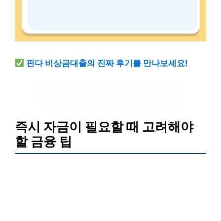
핀다 비상금대출의 진짜 후기를 만나보세요!
핀다 비상금대출 후기 확인하기
즉시 자금이 필요할 때 고려해야
할 금융 팁