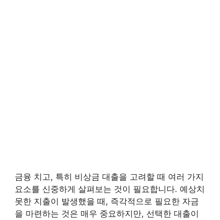
금융 치고, 특히 비상금 대출을 고려할 때 여러 가지
요소를 신중하게 살펴보는 것이 필요합니다. 예상치
못한 지출이 발생했을 때, 즉각적으로 필요한 자금
을 마련하는 것은 매우 중요하지만, 선택한 대출이