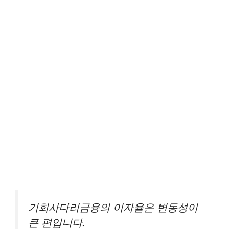
기회사다리금융의 이자율은 변동성이
큰 편입니다.