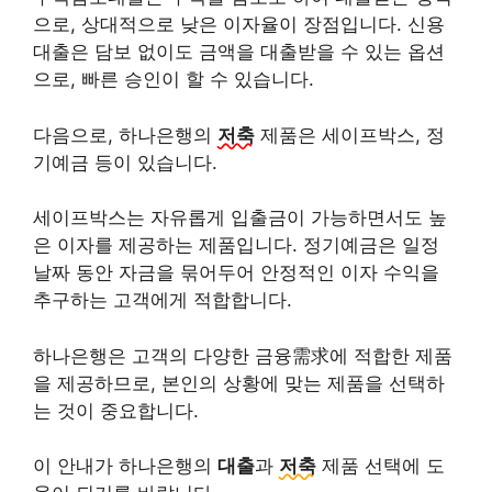
으로, 상대적으로 낮은 이자율이 장점입니다. 신용
대출은 담보 없이도 금액을 대출받을 수 있는 옵션
으로, 빠른 승인이 할 수 있습니다.
다음으로, 하나은행의
저축
제품은 세이프박스, 정
기예금 등이 있습니다.
세이프박스는 자유롭게 입출금이 가능하면서도 높
은 이자를 제공하는 제품입니다. 정기예금은 일정
날짜 동안 자금을 묶어두어 안정적인 이자 수익을
추구하는 고객에게 적합합니다.
하나은행은 고객의 다양한 금융需求에 적합한 제품
을 제공하므로, 본인의 상황에 맞는 제품을 선택하
는 것이 중요합니다.
이 안내가 하나은행의
대출
과
저축
제품 선택에 도