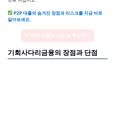
도록 하십시오.
P2P 대출의 숨겨진 장점과 리스크를 지금 바로
알아보세요.
P2P 대출의 모든 것 확인하기
기회사다리금융의 장점과 단점