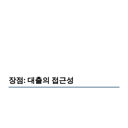
장점: 대출의 접근성