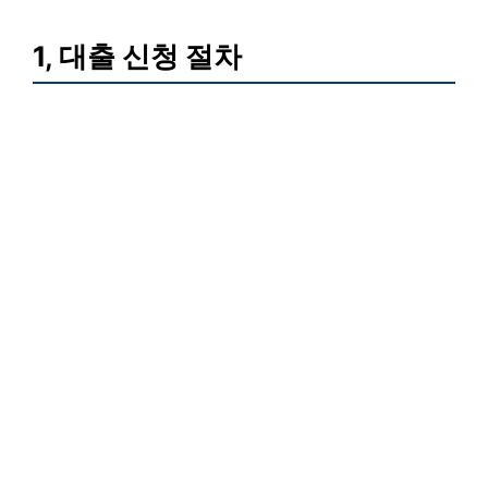
1, 대출 신청 절차