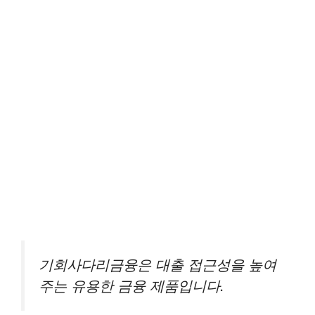
기회사다리금융은 대출 접근성을 높여
주는 유용한 금융 제품입니다.