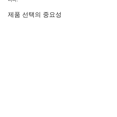
제품 선택의 중요성