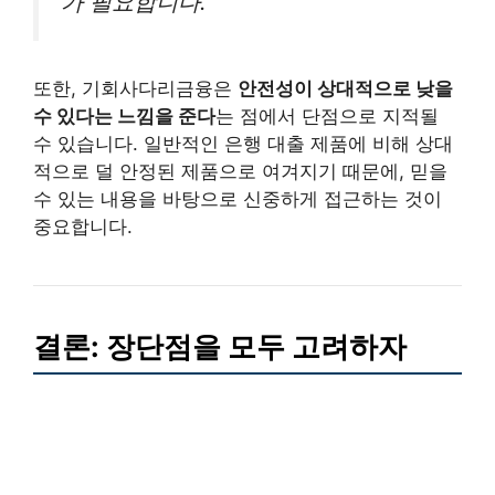
가 필요합니다.
또한, 기회사다리금융은
안전성이 상대적으로 낮을
수 있다는 느낌을 준다
는 점에서 단점으로 지적될
수 있습니다. 일반적인 은행 대출 제품에 비해 상대
적으로 덜 안정된 제품으로 여겨지기 때문에, 믿을
수 있는 내용을 바탕으로 신중하게 접근하는 것이
중요합니다.
결론: 장단점을 모두 고려하자