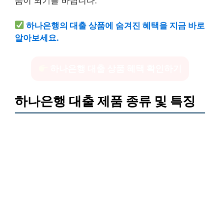
움이 되기를 바랍니다.
하나은행의 대출 상품에 숨겨진 혜택을 지금 바로
알아보세요.
하나은행 대출 상품 혜택 확인하기
하나은행 대출 제품 종류 및 특징