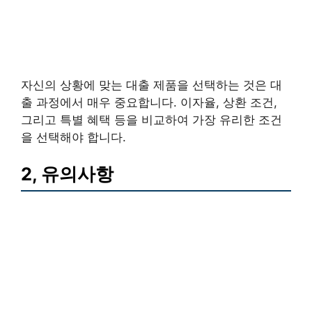
자신의 상황에 맞는 대출 제품을 선택하는 것은 대
출 과정에서 매우 중요합니다. 이자율, 상환 조건,
그리고 특별 혜택 등을 비교하여 가장 유리한 조건
을 선택해야 합니다.
2, 유의사항