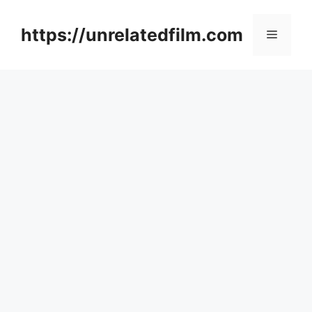
Skip
to
https://unrelatedfilm.com
Menu
content