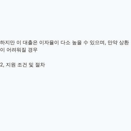
하지만 이 대출은 이자율이 다소 높을 수 있으며, 만약 상환
이 어려워질 경우
2, 지원 조건 및 절차