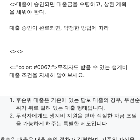
<>대출이 승인되면 대출금을 수령하고, 상환 계획
을 세워야 한다.
대출 승인이 완료되면, 약정한 방법에 따라
<><>
<="color: #0067;">무직자도 받을 수 있는 생계비
대출 조건을 자세히 알아보세요.
후순위 대출은 기존에 있는 담보 대출의 경우, 우선순
위가 뒤로 밀려 있는 대출 형태입니다.
무직자에게도 생계비 지원을 받아 적절한 자금 조달
을 가능하게 해주는 특별한 제도입니다.
후순위 대출은 대출 승인 절차가 간편하며, 기존의 자산을