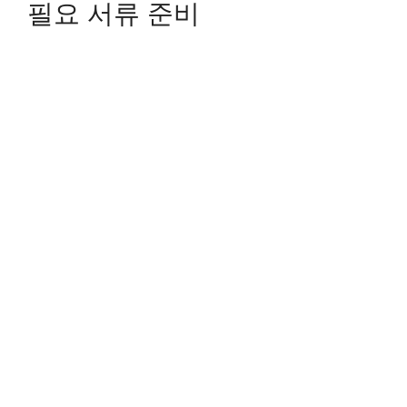
필요 서류 준비