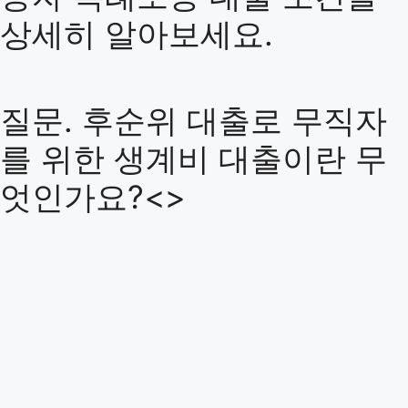
상세히 알아보세요.
질문. 후순위 대출로 무직자
를 위한 생계비 대출이란 무
엇인가요?<>