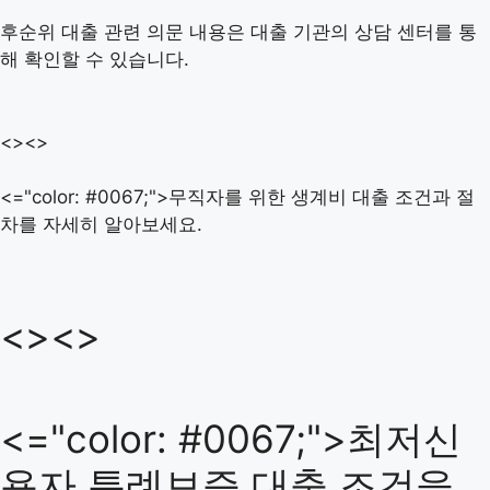
후순위 대출 관련 의문 내용은 대출 기관의 상담 센터를 통
해 확인할 수 있습니다.
<><>
<="color: #0067;">무직자를 위한 생계비 대출 조건과 절
차를 자세히 알아보세요.
<><>
<="color: #0067;">최저신
용자 특례보증 대출 조건을