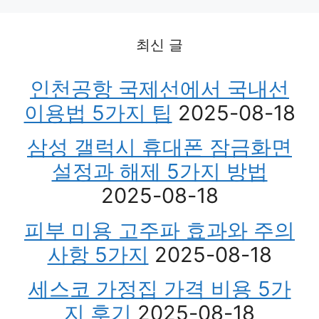
최신 글
인천공항 국제선에서 국내선
이용법 5가지 팁
2025-08-18
삼성 갤럭시 휴대폰 잠금화면
설정과 해제 5가지 방법
2025-08-18
피부 미용 고주파 효과와 주의
사항 5가지
2025-08-18
세스코 가정집 가격 비용 5가
지 후기
2025-08-18