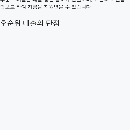
담보로 하여 자금을 지원받을 수 있습니다.
후순위 대출의 단점