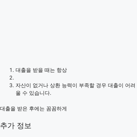
대출을 받을 때는 항상
자산이 없거나 상환 능력이 부족할 경우 대출이 어려
울 수 있습니다.
대출을 받은 후에는 꼼꼼하게
추가 정보