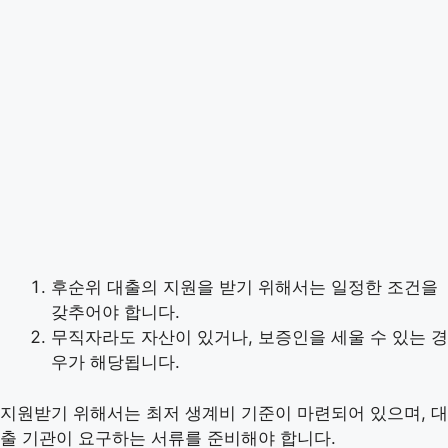
후순위 대출의 지원을 받기 위해서는 일정한 조건을
갖추어야 합니다.
무직자라도 자산이 있거나, 보증인을 세울 수 있는 경
우가 해당됩니다.
지원받기 위해서는 최저 생계비 기준이 마련되어 있으며, 대
출 기관이 요구하는 서류를 준비해야 합니다.