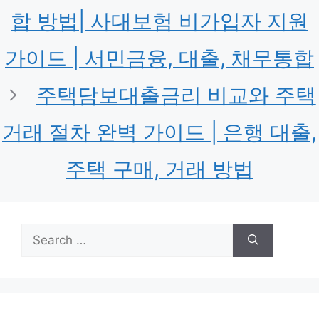
합 방법| 사대보험 비가입자 지원
가이드 | 서민금융, 대출, 채무통합
주택담보대출금리 비교와 주택
거래 절차 완벽 가이드 | 은행 대출,
주택 구매, 거래 방법
Search
for: