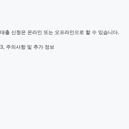
대출 신청은 온라인 또는 오프라인으로 할 수 있습니다.
3, 주의사항 및 추가 정보