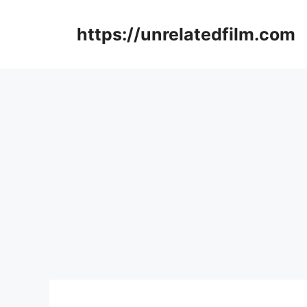
Skip
to
https://unrelatedfilm.com
content