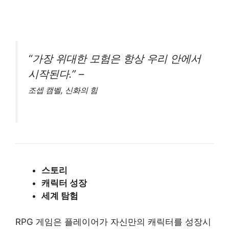
“가장 위대한 모험은 항상 우리 안에서
시작된다.” –
조셉 캠벨,
신화의 힘
스토리
캐릭터 성장
세계 탐험
RPG 게임은 플레이어가 자신만의 캐릭터를 성장시