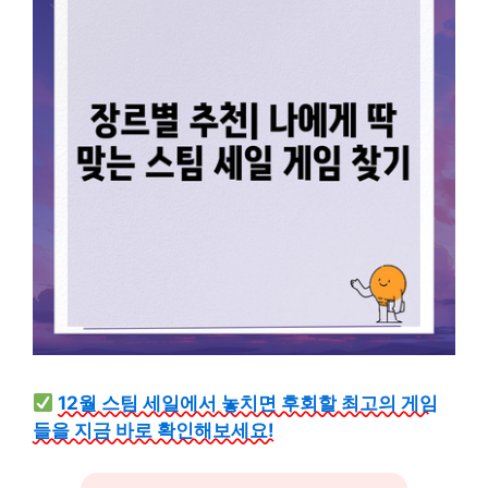
12월 스팀 세일에서 놓치면 후회할 최고의 게임
들을 지금 바로 확인해보세요!