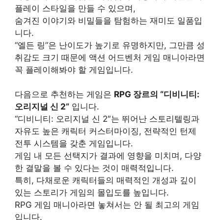
플레이 스타일을 만들 수 있으며,
숨겨진 이야기와 비밀들을 탐험하는 재미도 일품입
니다.
“엘든 링”은 난이도가 높기로 유명하지만, 그만큼 성
취감도 크기 때문에 액션 어드벤처 게임 매니아라면
꼭 플레이해봐야 할 게임입니다.
다음으로 추천하는 게임은
RPG 장르의 “디비니티:
오리지널 신 2”
입니다.
“디비니티: 오리지널 신 2″는 뛰어난 스토리텔링과
자유도 높은 캐릭터 커스터마이징, 전략적인 턴제
전투 시스템을 갖춘 게임입니다.
게임 내 모든 선택지가 결과에 영향을 미치며, 다양
한 결말을 볼 수 있다는 것이 매력적입니다.
특히, 다채로운 캐릭터들의 매력적인 개성과 깊이
있는 스토리가 게임의 몰입도를 높입니다.
RPG 게임 매니아라면 놓쳐서는 안 될 최고의 게임
입니다.