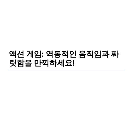
액션 게임: 역동적인 움직임과 짜
릿함을 만끽하세요!