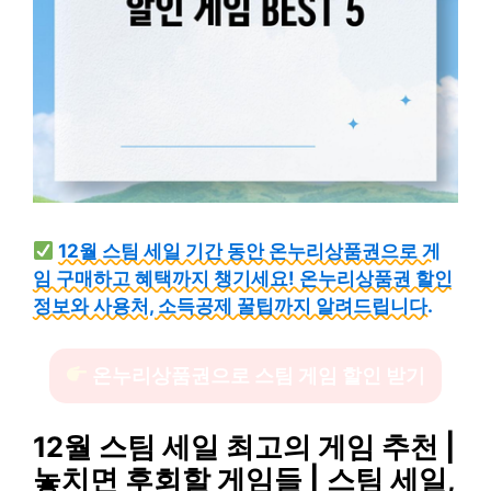
12월 스팀 세일 기간 동안 온누리상품권으로 게
임 구매하고 혜택까지 챙기세요! 온누리상품권 할인
정보와 사용처, 소득공제 꿀팁까지 알려드립니다.
온누리상품권으로 스팀 게임 할인 받기
12월 스팀 세일 최고의 게임 추천 |
놓치면 후회할 게임들 | 스팀 세일,