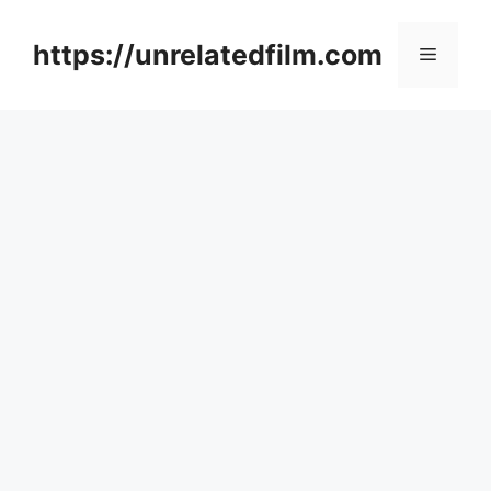
Skip
to
https://unrelatedfilm.com
Menu
content