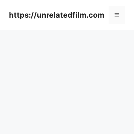
Skip
to
https://unrelatedfilm.com
Menu
content