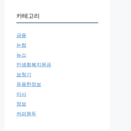
카테고리
금융
눈썹
뉴스
민생회복지원금
보청기
유용한정보
이사
정보
커피원두