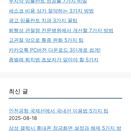
무치악 임플란트 성공률 7가지 비밀
세스코 비용 상가 절약하는 3가지 방법
광고 임플란트 치과 3가지 꿀팁
퇴행성 관절염 전문병원에서 개선할 7가지 방법
고관절 약으로 통증 완화 5가지 팁
카카오톡 PC버전 다운로드 3단계로 쉽게!
좀벌래 퇴치법 초보자가 알아야 할 5가지
최신 글
인천공항 국제선에서 국내선 이용법 5가지 팁
2025-08-18
삼성 갤럭시 휴대폰 잠금화면 설정과 해제 5가지 방