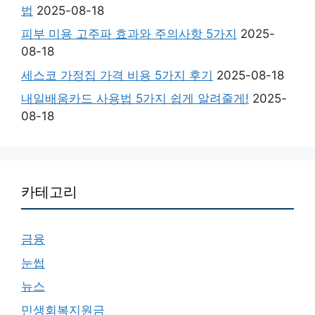
법
2025-08-18
피부 미용 고주파 효과와 주의사항 5가지
2025-
08-18
세스코 가정집 가격 비용 5가지 후기
2025-08-18
내일배움카드 사용법 5가지 쉽게 알려줄게!
2025-
08-18
카테고리
금융
눈썹
뉴스
민생회복지원금