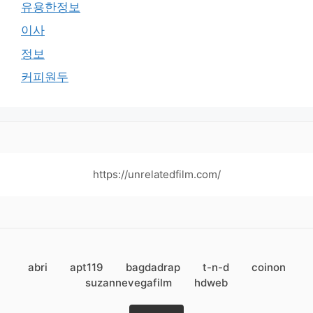
유용한정보
이사
정보
커피원두
https://unrelatedfilm.com/
abri
apt119
bagdadrap
t-n-d
coinon
suzannevegafilm
hdweb