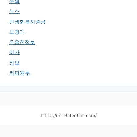
눈썹
뉴스
민생회복지원금
보청기
유용한정보
이사
정보
커피원두
https://unrelatedfilm.com/