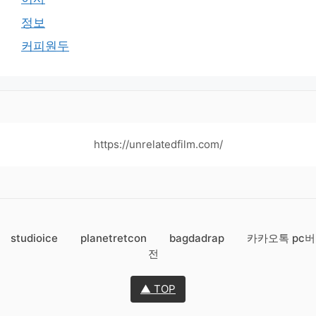
정보
커피원두
https://unrelatedfilm.com/
studioice
planetretcon
bagdadrap
카카오톡 pc버
전
▲ TOP