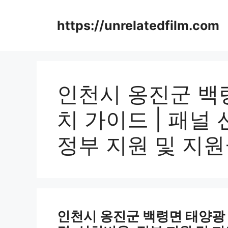
Skip
to
https://unrelatedfilm.com
content
인천시 옹진군 백
치 가이드 | 패널 
정부 지원 및 지원
인천시 옹진군 백령면 태양광 에