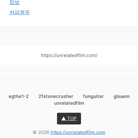
정보
커피원두
https://unrelatedfilm.com/
egthe1-2
21stonecrusher
funguitar
glsaem
unrelatedfilm
▲ TOP
© 2026
https://unrelatedfilm.com