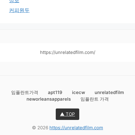
정보
커피원두
https://unrelatedfilm.com/
임플란트가격
apt119
icecw
unrelatedfilm
neworleansapparels
임플란트 가격
▲ TOP
© 2026
https://unrelatedfilm.com