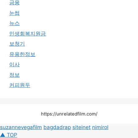
금융
눈썹
뉴스
민생회복지원금
보청기
유용한정보
이사
정보
커피원두
https://unrelatedfilm.com/
suzannevegafilm
bagdadrap
siteinet
nimirol
▲ TOP